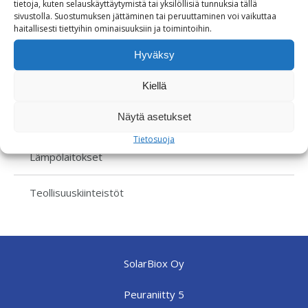
tietoja, kuten selauskäyttäytymistä tai yksilöllisiä tunnuksia tällä
TEOLLISUUSKIINTEISTÖT
sivustolla. Suostumuksen jättäminen tai peruuttaminen voi vaikuttaa
haitallisesti tiettyihin ominaisuuksiin ja toimintoihin.
Hyväksy
ENERGIARATKAISUT
Kiellä
Näytä asetukset
Maatalouden ratkaisut
Tietosuoja
Lämpölaitokset
Teollisuuskiinteistöt
SolarBiox Oy
Peuraniitty 5