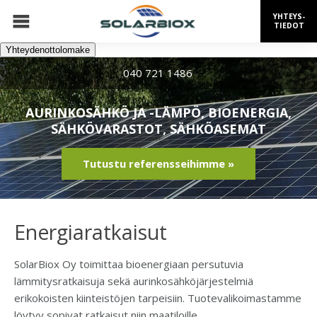
YHTEYS-
TIEDOT
Yhteydenottolomake
040 721 1486
AURINKOSÄHKÖ JA -LÄMPÖ, BIOENERGIA,
SÄHKÖVARASTOT, SÄHKÖASEMAT
Tutustu referensseihimme »
Energiaratkaisut
SolarBiox Oy toimittaa bioenergiaan persutuvia
lämmitysratkaisuja sekä aurinkosähköjärjestelmiä
erikokoisten kiinteistöjen tarpeisiin. Tuotevalikoimastamme
löytyy sopivat ratkaisut niin maatiloille,