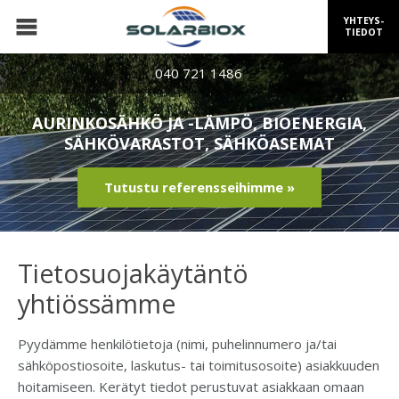
YHTEYS-
TIEDOT
040 721 1486
AURINKOSÄHKÖ JA -LÄMPÖ, BIOENERGIA,
SÄHKÖVARASTOT, SÄHKÖASEMAT
Tutustu referensseihimme »
Tietosuojakäytäntö
yhtiössämme
Pyydämme henkilötietoja (nimi, puhelinnumero ja/tai
sähköpostiosoite, laskutus- tai toimitusosoite) asiakkuuden
hoitamiseen. Kerätyt tiedot perustuvat asiakkaan omaan