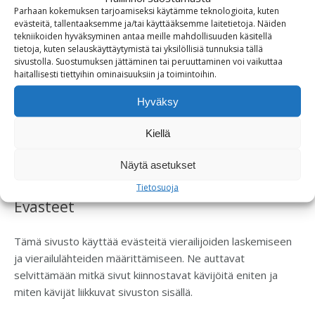
Parhaan kokemuksen tarjoamiseksi käytämme teknologioita, kuten
yhteisöstäsi tai sinusta on tallennettu tai sinulla on muuta
evästeitä, tallentaaksemme ja/tai käyttääksemme laitetietoja. Näiden
kysyttävää henkilötietojesi käsittelystä, ota yhteyttä:
tekniikoiden hyväksyminen antaa meille mahdollisuuden käsitellä
tietoja, kuten selauskäyttäytymistä tai yksilöllisiä tunnuksia tällä
SolarBiox Oy, Tuula Kantola
sivustolla. Suostumuksen jättäminen tai peruuttaminen voi vaikuttaa
haitallisesti tiettyihin ominaisuuksiin ja toimintoihin.
Puhelin: 0405694522
Sähköposti tuula.kantola (at) solarbiox.fi
Hyväksy
Yhtiön yhteystiedot ovat:
Kiellä
Solarbiox Oy
Kutomotie 18
Näytä asetukset
00380 Helsinki
Tietosuoja
Evästeet
Tämä sivusto käyttää evästeitä vierailijoiden laskemiseen
ja vierailulähteiden määrittämiseen. Ne auttavat
selvittämään mitkä sivut kiinnostavat kävijöitä eniten ja
miten kävijät liikkuvat sivuston sisällä.