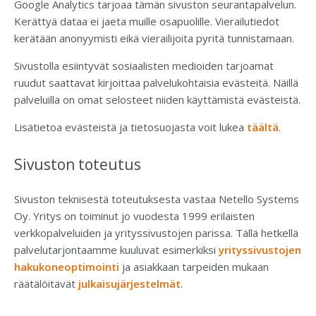
Google Analytics tarjoaa tämän sivuston seurantapalvelun.
Kerättyä dataa ei jaeta muille osapuolille. Vierailutiedot
kerätään anonyymisti eikä vierailijoita pyritä tunnistamaan.
Sivustolla esiintyvät sosiaalisten medioiden tarjoamat
ruudut saattavat kirjoittaa palvelukohtaisia evästeitä. Näillä
palveluilla on omat selosteet niiden käyttämistä evästeistä.
Lisätietoa evästeistä ja tietosuojasta voit lukea
täältä
.
Sivuston toteutus
Sivuston teknisestä toteutuksesta vastaa Netello Systems
Oy. Yritys on ​toiminut jo vuodesta 1999 erilaisten
verkkopalveluiden ja yrityssivustojen parissa. Tällä hetkellä
palvelutarjontaamme kuuluvat esimerkiksi
yrityssivustojen
hakukoneoptimointi
ja asiakkaan tarpeiden mukaan
räätälöitävät
julkaisujärjestelmät
.