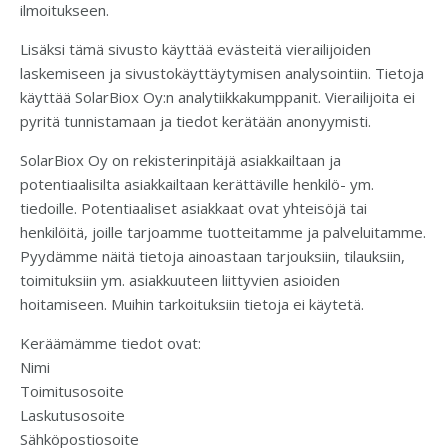
ilmoitukseen.
Lisäksi tämä sivusto käyttää evästeitä vierailijoiden
laskemiseen ja sivustokäyttäytymisen analysointiin. Tietoja
käyttää SolarBiox Oy:n analytiikkakumppanit. Vierailijoita ei
pyritä tunnistamaan ja tiedot kerätään anonyymisti.
SolarBiox Oy on rekisterinpitäjä asiakkailtaan ja
potentiaalisilta asiakkailtaan kerättäville henkilö- ym.
tiedoille. Potentiaaliset asiakkaat ovat yhteisöjä tai
henkilöitä, joille tarjoamme tuotteitamme ja palveluitamme.
Pyydämme näitä tietoja ainoastaan tarjouksiin, tilauksiin,
toimituksiin ym. asiakkuuteen liittyvien asioiden
hoitamiseen. Muihin tarkoituksiin tietoja ei käytetä.
Keräämämme tiedot ovat:
Nimi
Toimitusosoite
Laskutusosoite
Sähköpostiosoite