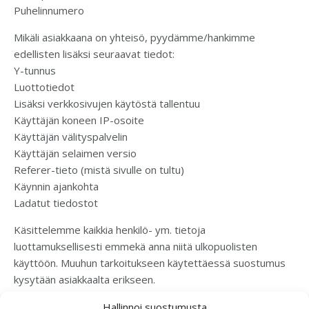
Puhelinnumero
Mikäli asiakkaana on yhteisö, pyydämme/hankimme
edellisten lisäksi seuraavat tiedot:
Y-tunnus
Luottotiedot
Lisäksi verkkosivujen käytöstä tallentuu
Käyttäjän koneen IP-osoite
Käyttäjän välityspalvelin
Käyttäjän selaimen versio
Referer-tieto (mistä sivulle on tultu)
Käynnin ajankohta
Ladatut tiedostot
Käsittelemme kaikkia henkilö- ym. tietoja
luottamuksellisesti emmekä anna niitä ulkopuolisten
käyttöön. Muuhun tarkoitukseen käytettäessä suostumus
kysytään asiakkaalta erikseen.
Jos haluat poistaa tai muuttaa tietojasi tai tietää mitä tieoja
Hallinnoi suostumusta