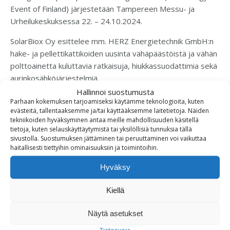
Event of Finland) järjestetään Tampereen Messu- ja
Urheilukeskuksessa 22. – 24.10.2024.
SolarBiox Oy esittelee mm. HERZ Energietechnik GmbH:n
hake- ja pellettikattikoiden uusinta vähäpäästöistä ja vähän
polttoainetta kuluttavia ratkaisuja, hiukkassuodattimia sekä
aurinkosähköjärjestelmiä.
Hallinnoi suostumusta
Tule tutustumaan uutuuksiimme osastollemme A801 !
Parhaan kokemuksen tarjoamiseksi käytämme teknologioita, kuten
evästeitä, tallentaaksemme ja/tai käyttääksemme laitetietoja. Näiden
tekniikoiden hyväksyminen antaa meille mahdollisuuden käsitellä
tietoja, kuten selauskäyttäytymistä tai yksilöllisiä tunnuksia tällä
sivustolla. Suostumuksen jättäminen tai peruuttaminen voi vaikuttaa
haitallisesti tiettyihin ominaisuuksiin ja toimintoihin.
Aurinkosähköjärjestelmän asennus – Voimaa
auringosta
Hyväksy
Aurinkosähkö ja hakelämmitys
Kiellä
Näytä asetukset
SolarBiox Oy
Tietosuoja