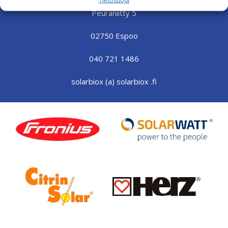
Peuraniitty 5
02750 Espoo
040 721 1486
solarbiox (a) solarbiox .fi