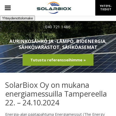
YHTEYS-
TIEDOT
Yhteydenottolomake
040 721 1486
AURINKOSÄHKÖ JA -LÄMPÖ, BIOENERGIA,
SÄHKÖVARASTOT, SÄHKÖASEMAT
Tutustu referensseihimme »
SolarBiox Oy on mukana
energiamessuilla Tampereella
22. – 24.10.2024
Energia-alan päätapahtuma Energiamessut (The Energy