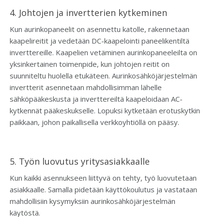
4. Johtojen ja invertterien kytkeminen
Kun aurinkopaneelit on asennettu katolle, rakennetaan
kaapelireitit ja vedetään DC-kaapelointi paneelikentiltä
inverttereille. Kaapelien vetäminen aurinkopaneeleilta on
yksinkertainen toimenpide, kun johtojen reitit on
suunniteltu huolella etukäteen. Aurinkosähköjärjestelmän
invertterit asennetaan mahdollisimman lähelle
sähköpääkeskusta ja inverttereiltä kaapeloidaan AC-
kytkennät pääkeskukselle. Lopuksi kytketään erotuskytkin
paikkaan, johon paikallisella verkkoyhtiöllä on pääsy.
5. Työn luovutus yritysasiakkaalle
Kun kaikki asennukseen liittyvä on tehty, työ luovutetaan
asiakkaalle. Samalla pidetään käyttökoulutus ja vastataan
mahdollisiin kysymyksiin aurinkosähköjärjestelmän
käytöstä.