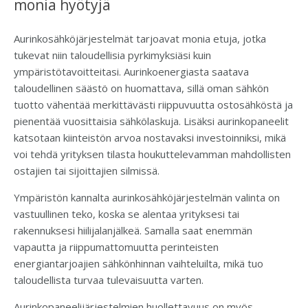
monia hyötyjä
Aurinkosähköjärjestelmät tarjoavat monia etuja, jotka
tukevat niin taloudellisia pyrkimyksiäsi kuin
ympäristötavoitteitasi. Aurinkoenergiasta saatava
taloudellinen säästö on huomattava, sillä oman sähkön
tuotto vähentää merkittävästi riippuvuutta ostosähköstä ja
pienentää vuosittaisia sähkölaskuja. Lisäksi aurinkopaneelit
katsotaan kiinteistön arvoa nostavaksi investoinniksi, mikä
voi tehdä yrityksen tilasta houkuttelevamman mahdollisten
ostajien tai sijoittajien silmissä.
Ympäristön kannalta aurinkosähköjärjestelmän valinta on
vastuullinen teko, koska se alentaa yrityksesi tai
rakennuksesi hiilijalanjälkeä. Samalla saat enemmän
vapautta ja riippumattomuutta perinteisten
energiantarjoajien sähkönhinnan vaihteluilta, mikä tuo
taloudellista turvaa tulevaisuutta varten.
Aurinkopaneelijärjestelmien huollettavuus on myös