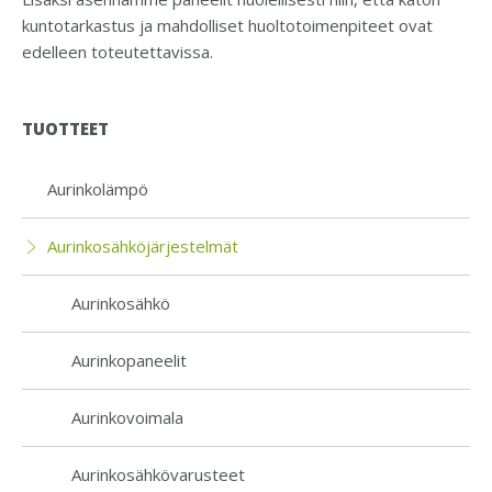
kuntotarkastus ja mahdolliset huoltotoimenpiteet ovat
edelleen toteutettavissa.
TUOTTEET
Aurinkolämpö
Aurinkosähkö­järjestelmät
Aurinkosähkö
Aurinkopaneelit
Aurinkovoimala
Aurinkosähkö­varusteet