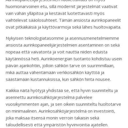
huomionarvoinen etu, sillä modernit järjestelmät vaativat
vain vähän ylläpitoa ja kestävät luotettavasti myös
vaihtelevat sääolosuhteet. Tämän ansiosta aurinkopaneelit
ovat pitkäikäisiä ja käyttövarmoja sekä lähes huoltovapaita.
Nykyisen teknologiatasomme ja asennusmenetelmiemme
ansiosta aurinkopaneelijärjestelmien asentaminen on sekä
nopeaa että vaivatonta ja voit nauttia niiden eduista
käytännössä heti. Aurinkoenergian tuotanto kohdistuu usein
päivän ajankohtiin, jolloin sähkön tarve on suurimmillaan,
mikä auttaa vähentämään verkkosähkön käyttöä ja
säästämään kustannuksissa, kun sähkön hinta nousee.
Kaikkia näitä hyötyjä yhdistää se, että hyvin suunniteltu ja
asennettu aurinkosähköjärjestelmä palvelee
vuosikymmenten ajan, ja sen oikein suunniteltu huoltotarve
on minimaalinen. Aurinkosähköjärjestelmä on investointi,
joka maksaa itsensä monin verroin takaisin sekä
taloudellisesti että ympäristön hyvinvointia ajatellen.