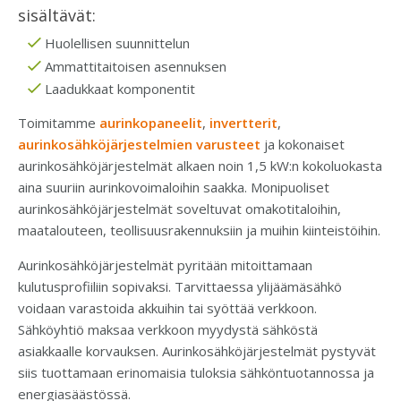
sisältävät:
Huolellisen suunnittelun
Ammattitaitoisen asennuksen
Laadukkaat komponentit
Toimitamme
aurinkopaneelit
,
invertterit
,
aurinkosähköjärjestelmien varusteet
ja kokonaiset
aurinkosähköjärjestelmät alkaen noin 1,5 kW:n kokoluokasta
aina suuriin aurinkovoimaloihin saakka. Monipuoliset
aurinkosähköjärjestelmät soveltuvat omakotitaloihin,
maatalouteen, teollisuusrakennuksiin ja muihin kiinteistöihin.
Aurinkosähköjärjestelmät pyritään mitoittamaan
kulutusprofiiliin sopivaksi. Tarvittaessa ylijäämäsähkö
voidaan varastoida akkuihin tai syöttää verkkoon.
Sähköyhtiö maksaa verkkoon myydystä sähköstä
asiakkaalle korvauksen. Aurinkosähköjärjestelmät pystyvät
siis tuottamaan erinomaisia tuloksia sähköntuotannossa ja
energiasäästössä.