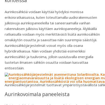
kohteissa
Aurinkosähköä voidaan käyttää hyödyksi monissa
erikoisratkaisuissa, kuten toteuttamalla uudisrakennusten
julkisivuja aurinkopaneeleilla tai saneeraamalla vanhan
rakennuksen julkisivu käyttäen aurinkopaneeleja. Älykkäillä
ratkaisuilla voidaan myös merkittävästi lisätä aurinkosähkön
omakäytön osuutta ja saavuttaa näin suurempia säästöjä.
Aurinkosähköjärjestelmät voivat myös olla osana
hybridiratkaisua. Näin voidaan yhdistää esimerkiksi
aurinkosähkö ja tuulivoima, jolloin uusiutuvalla energialla
tuotetun ilmaisen sähkön osuutta voidaan kasvattaa
entisestään.
Aurinkosähköjärjestelmät tuottavat ympäristöystävällistä sähk
Aurinkovoimala paneeleista