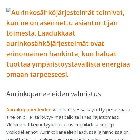
Aurinkopaneeleiden valmistus
Aurinkopaneeleiden
valmistuksessa käytetty perusraaka-
aine on pii. Piitä löytyy maapallolta lähes rajattomasti.
Yleisimmät kennotyypit ovat ns. monikidekennot ja
yksikidekennot. Aurinkopaneelien laadussa ja hinnoissa on
toimittajasta ja valmistajista riippuen merkittäviä eroja.