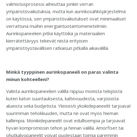
valmistusprosessi aiheuttaa jonkin verran
ympäristövaikutuksia, mutta kun aurinkosähköjärjestelmä
on käytössä, sen ympäristövaikutukset ovat minimaaliset
verrattuna muihin energiantuotantomenetelmiin.
Aurinkopaneelien pitkä käyttöikä ja materiaalien
kierrätettävyys tekevät niistä erityisen
ympäristöystävällisen ratkaisun pitkällä aikavälillä.
Minkä tyyppinen aurinkopaneeli on paras valinta
minun kohteelleni?
Valinta aurinkopaneelien välillä riippuu monista tekijöistä
kuten katon suuntauksesta, kaltevuudesta, varjoisista
alueista sekä budjetista. Yleisesti yksikidepaneelit tarjoavat
suurimman tehokkuuden, mutta ne ovat myös hieman
kalliimpia. Monikidepaneelit ovat edullisempia ja tarjoavat
hyvän kompromissin tehon ja hinnan välillä. Amorfiset tai
ohutkalvopaneelit voivat puolestaan toimia paremmin