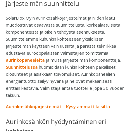
Järjestelmän suunnittelu
SolarBiox Oy:n aurinkosähköjärjestelmät ja niiden laatu
muodostuvat osaavasta suunnittelusta, korkealaatuisista
komponenteista ja oikein tehdystä asennuksesta.
Suunnittelemme kuhunkin kohteeseen yksilöllisen
järjestelmän käyttäen vain uusinta ja parasta tekniikkaa
edustavia eurooppalaisten valmistajien toimittamia
aurinkopaneeleita
ja muita järjestelmän komponentteja.
Suunnittelussa
huomioidaan kunkin kohteen paikalliset
olosuhteet ja asiakkaan toivomukset. Aurinkopaneelien
energiantuotto säilyy hyvänä ja ne ovat mekaanisesti
erittäin kestäviä. Valmistaja antaa tuotteille jopa 30 vuoden
takuun.
Aurinkosähköjärjestelmät – Kysy ammattilaisilta
Aurinkosähkön hyödyntäminen eri