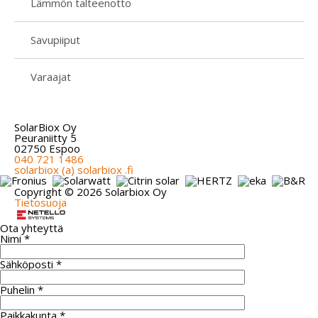
Lämmön talteenotto
Savupiiput
Varaajat
SolarBiox Oy
Peuraniitty 5
02750 Espoo
040 721 1486
solarbiox (a) solarbiox .fi
Copyright © 2026 Solarbiox Oy
Tietosuoja
Ota yhteyttä
Nimi *
Sähköposti *
Puhelin *
Paikkakunta *