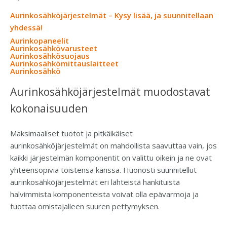
Aurinkosähköjärjestelmät – Kysy lisää, ja suunnitellaan
yhdessä!
Aurinkopaneelit
Aurinkosähkö­varusteet
Aurinkosähkösuojaus
Aurinkosähkömittaus­laitteet
Aurinkosähkö
Aurinkosähköjärjestelmät muodostavat
kokonaisuuden
Maksimaaliset tuotot ja pitkäikäiset
aurinkosähköjärjestelmät on mahdollista saavuttaa vain, jos
kaikki järjestelmän komponentit on valittu oikein ja ne ovat
yhteensopivia toistensa kanssa. Huonosti suunnitellut
aurinkosähköjärjestelmät eri lähteistä hankituista
halvimmista komponenteista voivat olla epävarmoja ja
tuottaa omistajalleen suuren pettymyksen.