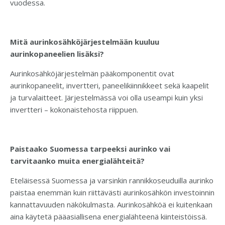
vuodessa.
Mitä aurinkosähköjärjestelmään kuuluu
aurinkopaneelien lisäksi?
Aurinkosähköjärjestelmän pääkomponentit ovat
aurinkopaneelit, invertteri, paneelikiinnikkeet sekä kaapelit
ja turvalaitteet. Järjestelmässä voi olla useampi kuin yksi
invertteri – kokonaistehosta riippuen.
Paistaako Suomessa tarpeeksi aurinko vai
tarvitaanko muita energialähteitä?
Eteläisessä Suomessa ja varsinkin rannikkoseuduilla aurinko
paistaa enemmän kuin riittävästi aurinkosähkön investoinnin
kannattavuuden näkökulmasta. Aurinkosähköä ei kuitenkaan
aina käytetä pääasiallisena energialähteenä kiinteistöissä.