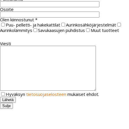
Osoite
Olen kiinnostunut *
Puu- pelletti- ja hakekattilat
Aurinkosähköjärjestelmät
Aurinkolämmitys
Savukaasujen puhdistus
Muut tuotteet
Viesti
Hyväksyn
tietosuojaselosteen
mukaiset ehdot.
Sulje