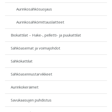
Aurinkosähkösuojaus
Aurinkosähkömittaus­laitteet
Biokattilat – Hake-, pelletti- ja puukattilat
Sähköasemat ja voimajohdot
Sähkökattilat
Sähköasennustarvikkeet
Aurinkokeräimet
Savukaasujen puhdistus