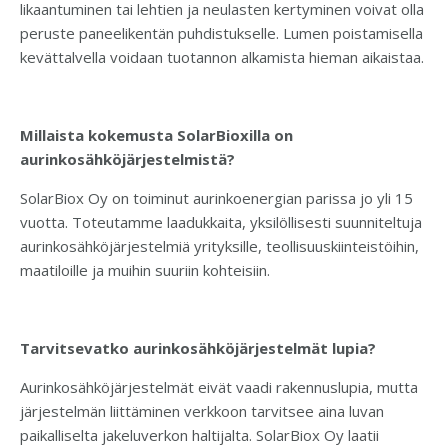
likaantuminen tai lehtien ja neulasten kertyminen voivat olla
peruste paneelikentän puhdistukselle. Lumen poistamisella
kevättalvella voidaan tuotannon alkamista hieman aikaistaa.
Millaista kokemusta SolarBioxilla on
aurinkosähköjärjestelmistä?
SolarBiox Oy on toiminut aurinkoenergian parissa jo yli 15
vuotta. Toteutamme laadukkaita, yksilöllisesti suunniteltuja
aurinkosähköjärjestelmiä yrityksille, teollisuuskiinteistöihin,
maatiloille ja muihin suuriin kohteisiin.
Tarvitsevatko aurinkosähköjärjestelmät lupia?
Aurinkosähköjärjestelmät eivät vaadi rakennuslupia, mutta
järjestelmän liittäminen verkkoon tarvitsee aina luvan
paikalliselta jakeluverkon haltijalta. SolarBiox Oy laatii