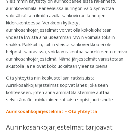
Yleisimmin käytetty on aurinkopaneeleista rakennettu
aurinkovoimala. Paneeleissa auringon valo synnyttää
valosähköisen ilmiön avulla sähkövirran kennojen
kiderakenteessa. Verkkoon kytketyt
aurinkosähköjärjestelmät voivat olla kokoluokaltaan
yhdestä kW:sta aina useamman MW:n voimalaitoksiin
saakka. Paikkoihin, joihin yleistä sähköverkkoa ei ole
helposti saatavissa, voidaan rakentaa saarekkeena toimiva
aurinkosähköjärjestelmä. Nämä järjestelmät varustetaan
akustolla ja ne ovat kokoluokaltaan yleensä pieniä.
Ota yhteyttä niin keskustellaan ratkaisuista!
Aurinkosähköjärjestelmät sopivat lähes jokaiseen
kohteeseen, joten anna ammattilaistemme auttaa
selvittämään, minkälainen ratkaisu sopisi juuri sinulle.
Aurinkosähköjärjestelmät – Ota yhteyttä
Aurinkosähköjärjestelmät tarjoavat