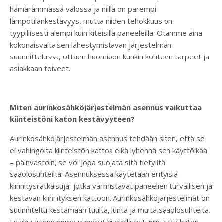
hämärämmässä valossa ja niillä on parempi
lämpötilankestävyys, mutta niiden tehokkuus on
tyypillisesti alempi kuin kiteisillä paneeleilla. Otamme aina
kokonaisvaltaisen lähestymistavan järjestelmän
suunnittelussa, ottaen huomioon kunkin kohteen tarpeet ja
asiakkaan toiveet.
Miten aurinkosähköjärjestelmän asennus vaikuttaa
kiinteistöni katon kestävyyteen?
Aurinkosähköjärjestelmän asennus tehdään siten, että se
ei vahingoita kiinteistön kattoa eikä lyhennä sen käyttöikää
– päinvastoin, se voi jopa suojata sitä tietyiltä
sääolosuhteilta. Asennuksessa käytetään erityisiä
kiinnitysratkaisuja, jotka varmistavat paneelien turvallisen ja
kestävän kiinnityksen kattoon. Aurinkosähköjärjestelmät on
suunniteltu kestämään tuulta, lunta ja muita sääolosuhteita.
Lisäksi asennamme paneelit huolellisesti niin, että katon