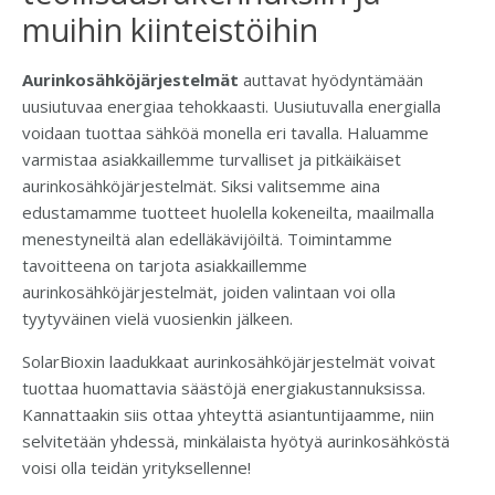
muihin kiinteistöihin
Aurinkosähköjärjestelmät
auttavat hyödyntämään
uusiutuvaa energiaa tehokkaasti. Uusiutuvalla energialla
voidaan tuottaa sähköä monella eri tavalla. Haluamme
varmistaa asiakkaillemme turvalliset ja pitkäikäiset
aurinkosähköjärjestelmät. Siksi valitsemme aina
edustamamme tuotteet huolella kokeneilta, maailmalla
menestyneiltä alan edelläkävijöiltä. Toimintamme
tavoitteena on tarjota asiakkaillemme
aurinkosähköjärjestelmät, joiden valintaan voi olla
tyytyväinen vielä vuosienkin jälkeen.
SolarBioxin laadukkaat aurinkosähköjärjestelmät voivat
tuottaa huomattavia säästöjä energiakustannuksissa.
Kannattaakin siis ottaa yhteyttä asiantuntijaamme, niin
selvitetään yhdessä, minkälaista hyötyä aurinkosähköstä
voisi olla teidän yrityksellenne!