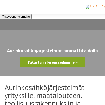
Yhteydenottolomake
Aurinkosähköjärjestelmät ammattitaidolla
Tutustu referensseihimme »
Aurinkosähkö­järjestelmät
yrityksille, maatalouteen,
teollisuusrakennuksiin ja